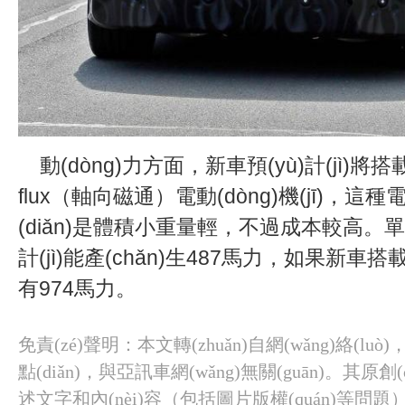
    動(dòng)力方面，新車預(yù)計(jì)將搭載全新的Axial-
flux（軸向磁通）電動(dòng)機(jī)，這種電機
(diǎn)是體積小重量輕，不過成本較高。單個(g
計(jì)能產(chǎn)生487馬力，如果新車
有974馬力。
免責(zé)聲明：本文轉(zhuǎn)自網(wǎng)絡(luò)
點(diǎn)，與亞訊車網(wǎng)無關(guān)。其原
述文字和內(nèi)容（包括圖片版權(quán)等問題）